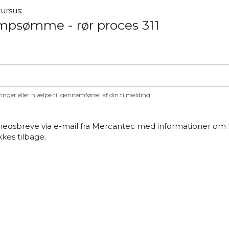
ursus:
umpsømme - rør proces 311
ringer eller hjælpe til gennemførsel af din tilmelding
yhedsbreve via e-mail fra Mercantec med informationer om 
kkes tilbage.