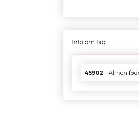
Info om fag
45902
- Almen føde