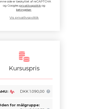
enne side er beskyttet af reCAPTCHA
og Googles
privatlivspolitik
og
betingelser
.
Vis privatlivspolitik
Kursuspris
AMU:
DKK 1.090,00
Uden for målgruppe: