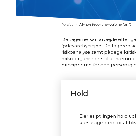
Forside
Almen fødevarehygiejne for F/I
Deltagerne kan arbejde efter g
fødevarehygiejne. Deltageren 
risikoanalyse samt påpege krit
mikroorganismers til at hæmme 
principperne for god personlig 
Hold
Der er pt. ingen hold udb
kursusagenten for at bli