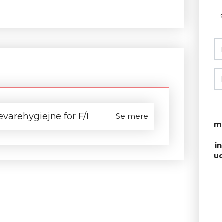
varehygiejne for F/I
Se mere
m
i
u