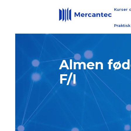
Kurser 
Praktisk
Almen fød
F/I