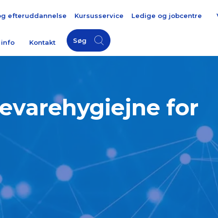
og efteruddannelse
Kursusservice
Ledige og jobcentre
Søg
 info
Kontakt
evarehygiejne for