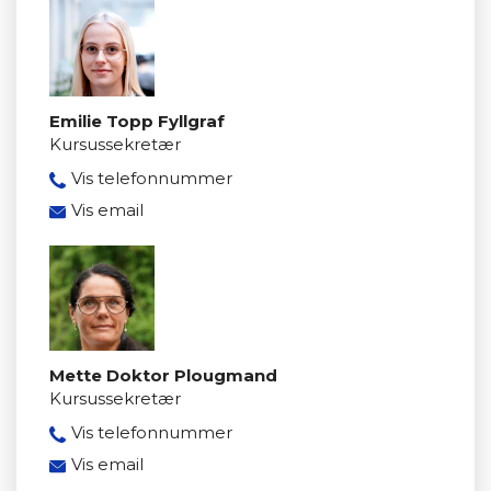
Emilie Topp Fyllgraf
Kursussekretær
Vis telefonnummer
8950 3331
Vis email
emfy@mercantec.dk
Mette Doktor Plougmand
Kursussekretær
Vis telefonnummer
8950 3613
Vis email
megp@mercantec.dk