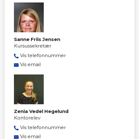
Sanne Friis Jensen
Kursussekretær
Vis telefonnummer
8950 3912
Vis email
safj@mercantec.dk
Zenia Vedel Hegelund
Kontorelev
Vis telefonnummer
89503319
Vis email