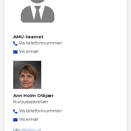
AMU-teamet
Vis telefonnummer
8950 3350
Vis email
amu@mercantec.dk
Ann Holm Otkjær
Kursussekretær
Vis telefonnummer
8950 3347
Vis email
ahpe@mercantec.dk