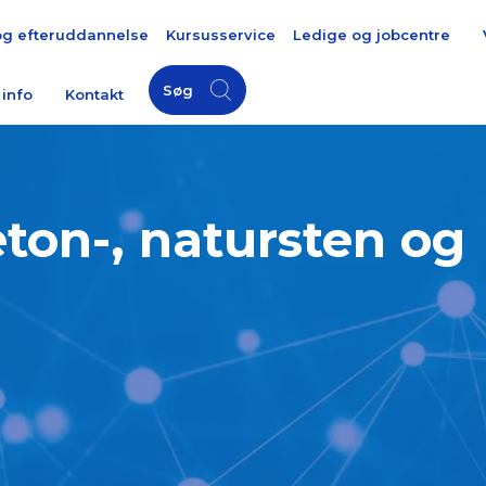
og efteruddannelse
Kursusservice
Ledige og jobcentre
Søg
 info
Kontakt
ton-, natursten og