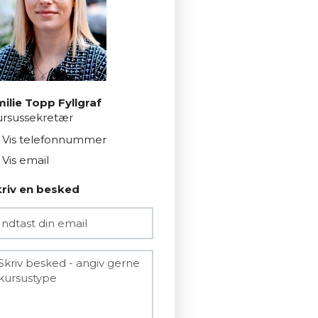
ilie Topp Fyllgraf
rsussekretær
Vis telefonnummer
8950 3331
Vis email
emfy@mercantec.dk
riv en besked