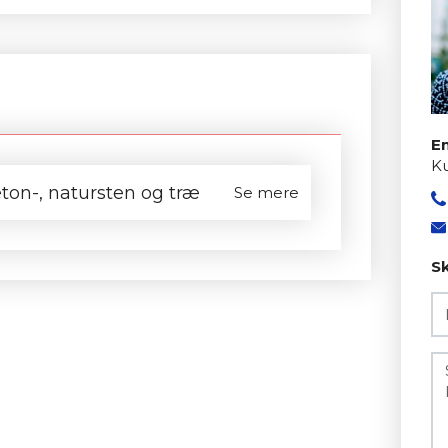
Em
Ku
ton-, natursten og træ
Se mere
Sk