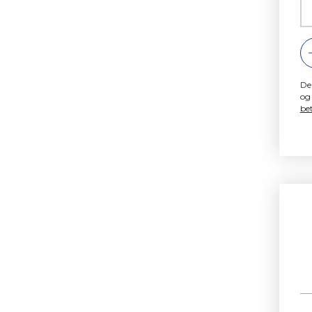
De
og
bet