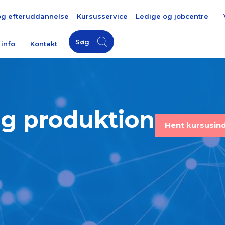
og efteruddannelse
Kursusservice
Ledige og jobcentre
Søg
 info
Kontakt
g produktion
Hent kursusin