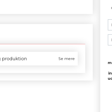
 produktion
Se mere
m
i
u