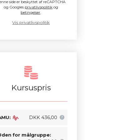
enne side er beskyttet af reCAPTCHA
og Googles
privatlivspolitik
og
betingelser
.
Vis privatlivspolitik
Kursuspris
AMU:
DKK 436,00
Uden for målgruppe: