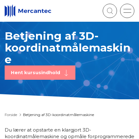
Togg
navig
Betjening af 3D-
koordinatmålemaskin
e
Hent kursusindhold
Forside
Betjening af 3D-koordinatmålemaskine
Du lærer at opstarte en klargjort 3D-
koordinatmålemaskine og opmåle forprogrammerede