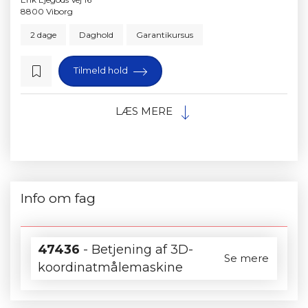
8800 Viborg
2 dage
Daghold
Garantikursus
Tilmeld hold
LÆS MERE
Info om fag
47436
- Betjening af 3D-
Se mere
koordinatmålemaskine