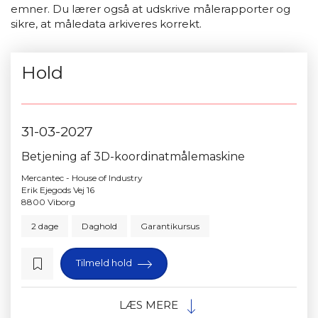
emner. Du lærer også at udskrive målerapporter og
sikre, at måledata arkiveres korrekt.
Hold
31-03-2027
Betjening af 3D-koordinatmålemaskine
Mercantec - House of Industry
Erik Ejegods Vej 16
8800 Viborg
2 dage
Daghold
Garantikursus
Tilmeld hold
LÆS MERE