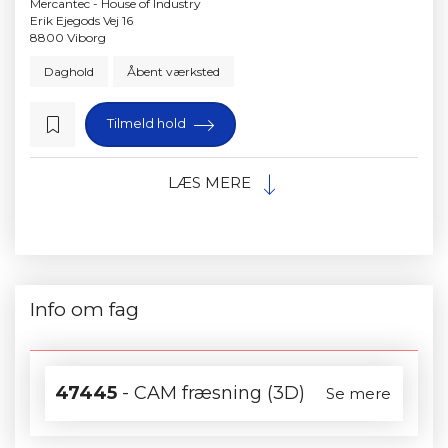
Mercantec - House of Industry
Erik Ejegods Vej 16
8800 Viborg
Daghold
Åbent værksted
Tilmeld hold
LÆS MERE
Info om fag
47445
- CAM fræsning (3D)
Se mere