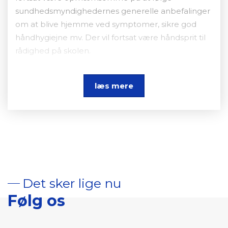
sundhedsmyndighedernes generelle anbefalinger
om at blive hjemme ved symptomer, sikre god
håndhygiejne mv. Der vil fortsat være håndsprit til
rådighed på skolen.
Yderligere information
læs mere
Ønsker du yderligere information – se følgende
links til Sundhedsstyrelsens forskellige
retningslinjer:
Til dig der har symptomer -
se her
Det sker lige nu
Til dig, der er testet positiv - se her
Følg os
Til dig, der er nær kontakt - se her