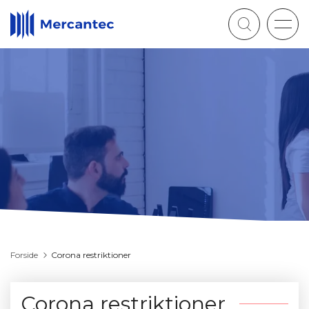
Togg
navig
Forside
Corona restriktioner
Corona restriktioner