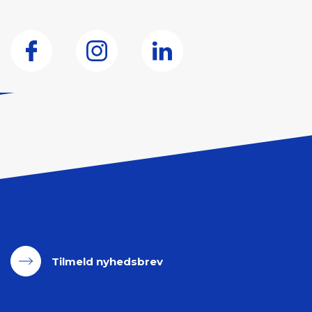
Forebyggelse af smittespredning - se her
Sundhedsstyrelsens gode råd til unge - se her
Tilmeld nyhedsbrev