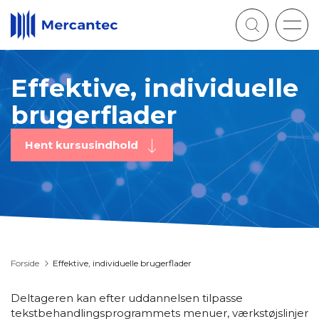
Togg
navig
Effektive, individuelle
brugerflader
Hent kursusindhold
Forside
Effektive, individuelle brugerflader
Deltageren kan efter uddannelsen tilpasse
tekstbehandlingsprogrammets menuer, værkstøjslinjer