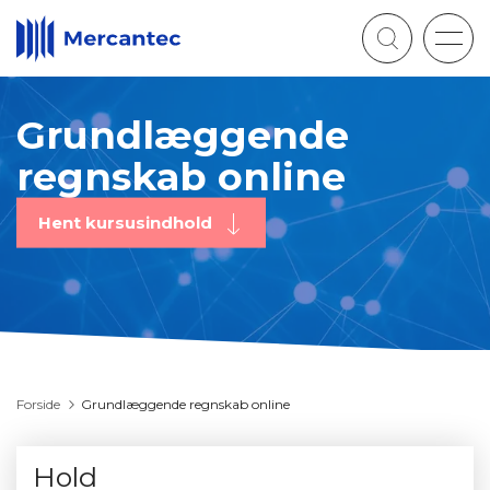
Togg
navig
Grundlæggende
regnskab online
Hent kursusindhold
Forside
Grundlæggende regnskab online
Hold