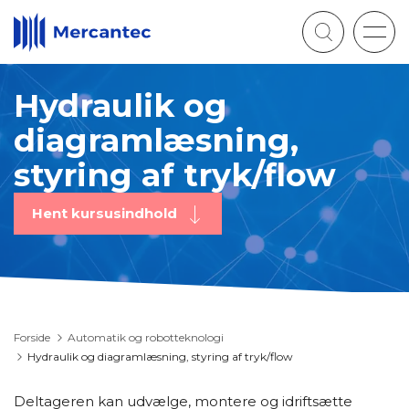
Togg
navig
Hydraulik og
diagramlæsning,
styring af tryk/flow
Hent kursusindhold
Forside
Automatik og robotteknologi
Hydraulik og diagramlæsning, styring af tryk/flow
Deltageren kan udvælge, montere og idriftsætte