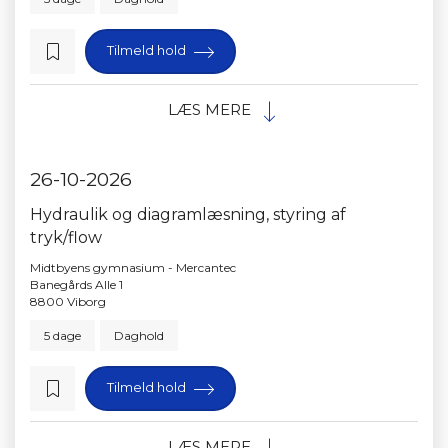
Tilmeld hold
LÆS MERE
26-10-2026
Hydraulik og diagramlæsning, styring af
tryk/flow
Midtbyens gymnasium - Mercantec
Banegårds Alle 1
8800 Viborg
5 dage
Daghold
Tilmeld hold
LÆS MERE