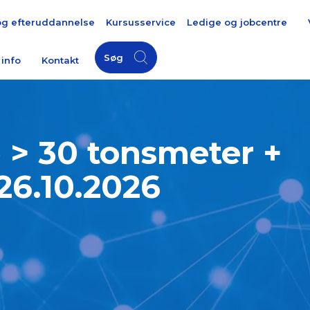
og efteruddannelse
Kursusservice
Ledige og jobcentre
Søg
 info
Kontakt
 > 30 tonsmeter +
26.10.2026