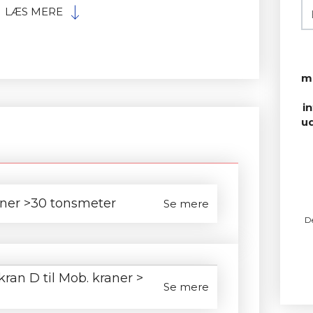
LÆS MERE
m
i
u
aner >30 tonsmeter
Se mere
D
kran D til Mob. kraner >
Se mere