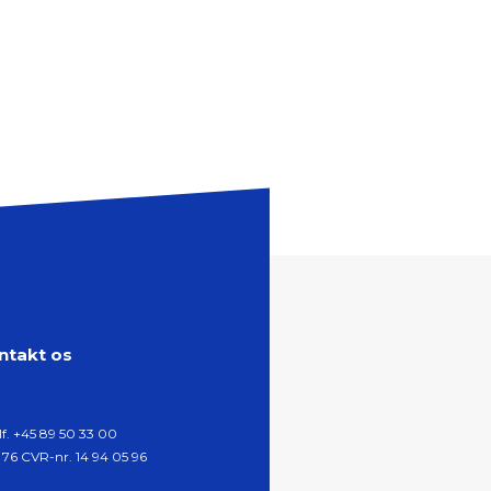
ntakt os
lf.
+45 89 50 33 00
 76 CVR-nr. 14 94 05 96