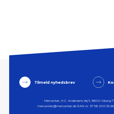
Tilmeld nyhedsbrev
Ko
Mercantec, H.C. Andersens Vej 9, 8800 Viborg T
mercantec@mercantec.dk
EAN-nr. 57 98 000 55 66