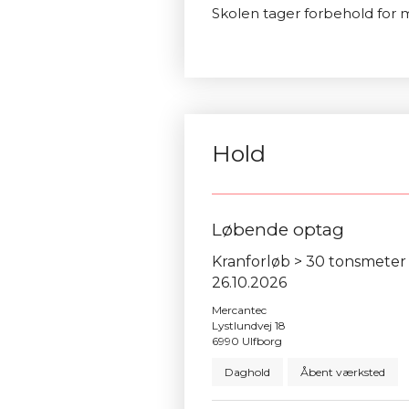
Skolen tager forbehold for m
Hold
Løbende optag
Kranforløb > 30 tonsmeter
26.10.2026
Mercantec
Lystlundvej 18
6990 Ulfborg
Daghold
Åbent værksted