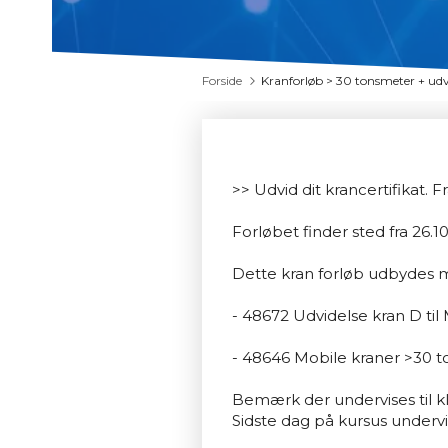
Forside
Kranforløb > 30 tonsmeter + udv
>> Udvid dit krancertifikat. F
Forløbet finder sted fra 26.10
Dette kran forløb udbydes m
- 48672 Udvidelse kran D til
- 48646 Mobile kraner >30 
Bemærk der undervises til k
Sidste dag på kursus undervis