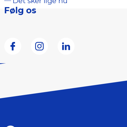
Det sker lige nu
Følg os