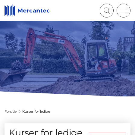
Togg
navig
Forside
Kurser for ledige
Kurser for ledige