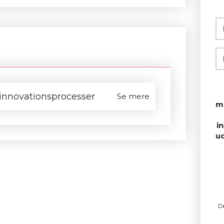
 innovationsprocesser
Se mere
m
i
u
D