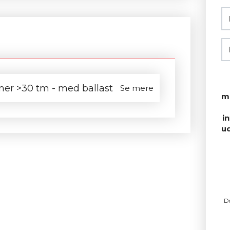
ner >30 tm - med ballast
Se mere
m
i
u
D