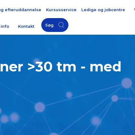
og efteruddannelse
Kursusservice
Ledige og jobcentre
Søg
 info
Kontakt
aner >30 tm - med