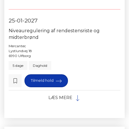
25-01-2027
Niveauregulering af rendestensriste og
midterbrønd
Mercantec
Lystlundvej 18
6990 Ulfborg
5 dage
Daghold
Tilmeld hold
LÆS MERE