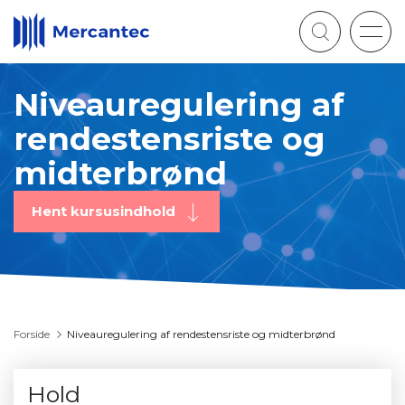
Togg
navig
Niveauregulering af
rendestensriste og
midterbrønd
Hent kursusindhold
Forside
Niveauregulering af rendestensriste og midterbrønd
Hold