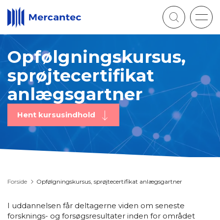
Togg
navig
Opfølgningskursus,
sprøjtecertifikat
anlægsgartner
Hent kursusindhold
Forside
Opfølgningskursus, sprøjtecertifikat anlægsgartner
I uddannelsen får deltagerne viden om seneste
forsknings- og forsøgsresultater inden for området