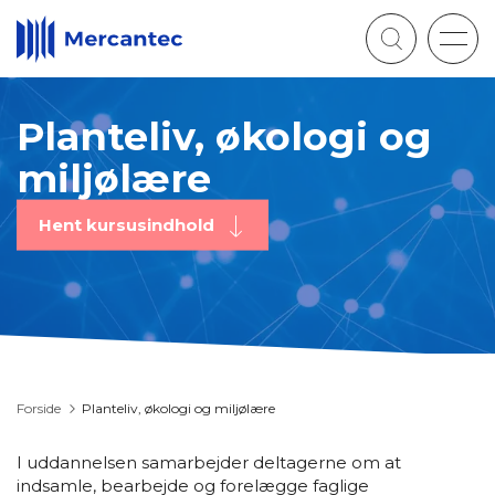
Togg
navig
Planteliv, økologi og
miljølære
Hent kursusindhold
Forside
Planteliv, økologi og miljølære
I uddannelsen samarbejder deltagerne om at
indsamle, bearbejde og forelægge faglige