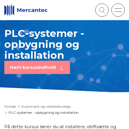
Togg
navig
PLC-systemer -
opbygning og
installation
Hent kursusindhold
Forside
Automatik og robotteknologi
PLC-systemer - opbygning og installation
På dette kursus lærer du at installere, idriftsætte og