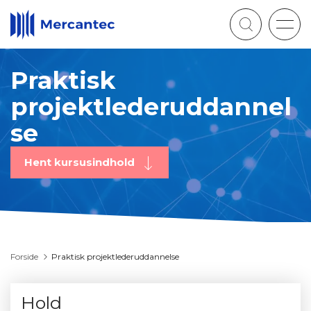
Togg
navig
Praktisk
projektlederuddannel
se
Hent kursusindhold
Forside
Praktisk projektlederuddannelse
Hold