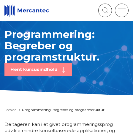
Togg
navig
Programmering:
Begreber og
programstruktur.
Hent kursusindhold
Forside
Programmering: Begreber og programstruktur.
Deltageren kan i et givet programmeringssprog
udvikle mindre konsolbaserede applikationer, og