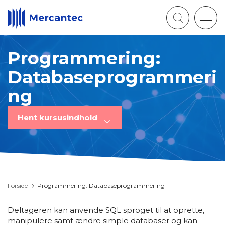
Togg
navig
Programmering:
Databaseprogrammeri
ng
Hent kursusindhold
Forside
Programmering: Databaseprogrammering
Deltageren kan anvende SQL sproget til at oprette,
manipulere samt ændre simple databaser og kan