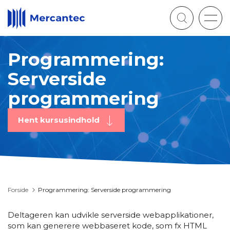
Togg
navig
Programmering:
Serverside
programmering
Hent kursusindhold
Forside
Programmering: Serverside programmering
Deltageren kan udvikle serverside webapplikationer,
som kan generere webbaseret kode, som fx HTML