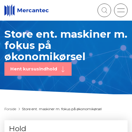
Togg
navig
Store ent. maskiner m.
fokus på
økonomikørsel
Hent kursusindhold
Forside
Store ent. maskiner m. fokus på økonomikørsel
Hold