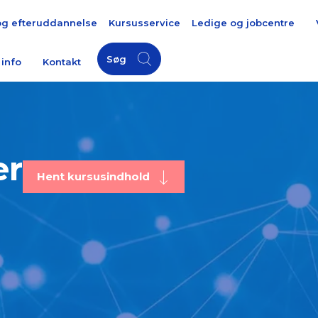
og efteruddannelse
Kursusservice
Ledige og jobcentre
Søg
 info
Kontakt
er
Hent kursusindhold