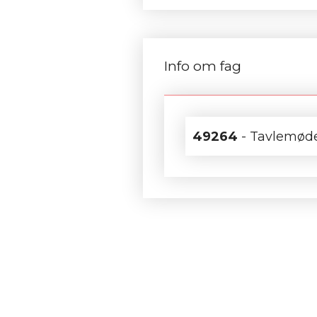
Info om fag
49264
- Tavlemød