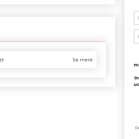
er
Se mere
m
i
u
D