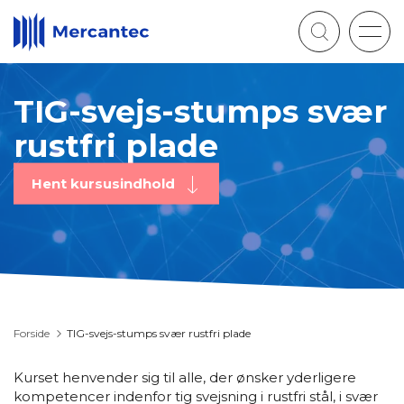
Togg
navig
TIG-svejs-stumps svær
rustfri plade
Hent kursusindhold
Forside
TIG-svejs-stumps svær rustfri plade
Kurset henvender sig til alle, der ønsker yderligere
kompetencer indenfor tig svejsning i rustfri stål, i svær