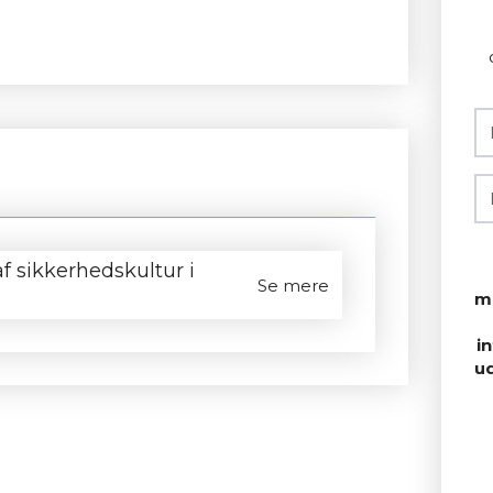
af sikkerhedskultur i
Se mere
m
i
u