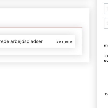
rede arbejdspladser
Se mere
m
i
u
D