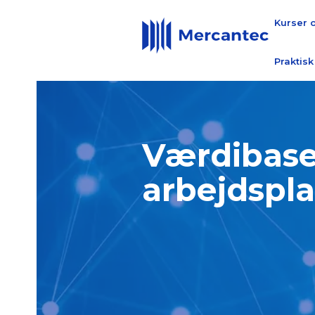
Kurser 
Praktisk
Værdibas
arbejdspl