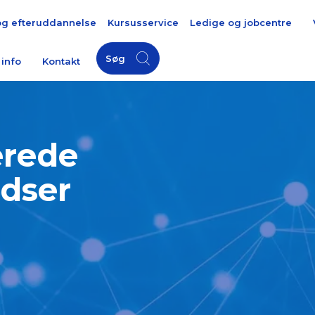
og efteruddannelse
Kursusservice
Ledige og jobcentre
Søg
 info
Kontakt
erede
adser