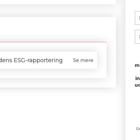
dens ESG-rapportering
Se mere
m
i
u
D