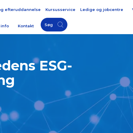
og efteruddannelse
Kursusservice
Ledige og jobcentre
Søg
 info
Kontakt
dens ESG-
ing