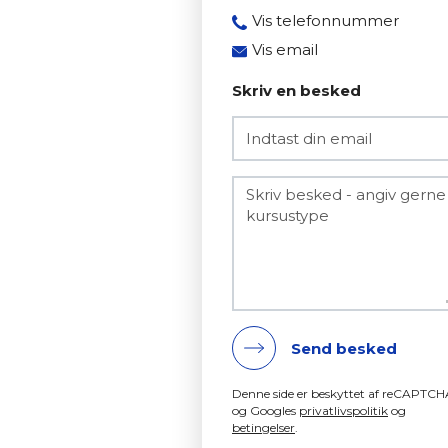
Vis telefonnummer
8950 3347
Vis email
ahpe@mercantec.dk
Skriv en besked
Send besked
Denne side er beskyttet af reCAPTCH
og Googles
privatlivspolitik
og
betingelser
.