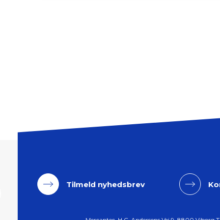
Tilmeld nyhedsbrev
Ko
Mercantec, H.C. Andersens Vej 9, 8800 Viborg T