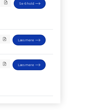
Se 6 hold
Læs mere
Læs mere