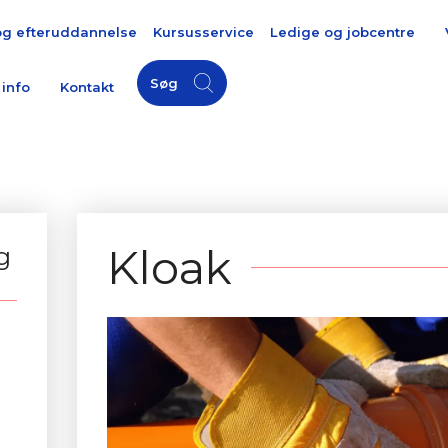
og efteruddannelse
Kursusservice
Ledige og jobcentre
Søg
 info
Kontakt
Kloak
g