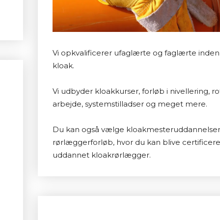
Vi opkvalificerer ufaglærte og faglærte ind
kloak.
Vi udbyder kloakkurser, forløb i nivellering, 
arbejde, systemstilladser og meget mere.
Du kan også vælge kloakmesteruddannelsen 
rørlæggerforløb, hvor du kan blive certificer
uddannet kloakrørlægger.
Se relevante kurser