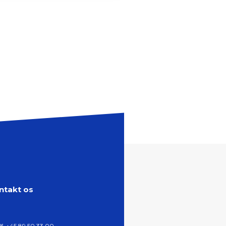
ntakt os
lf.
+45 89 50 33 00